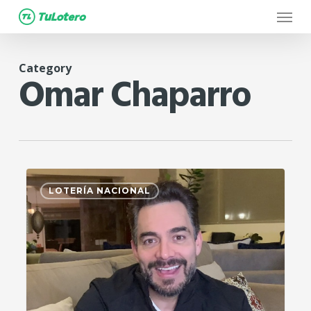
Menu
Skip
to
main
Category
content
Omar Chaparro
1
LOTERÍA NACIONAL