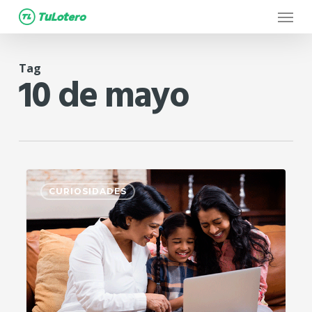
Menu
Skip
to
main
Tag
content
10 de mayo
2
CURIOSIDADES