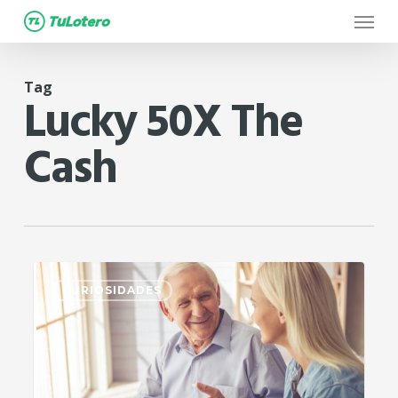
Menu
Skip
to
main
Tag
content
Lucky 50X The
Cash
1
CURIOSIDADES