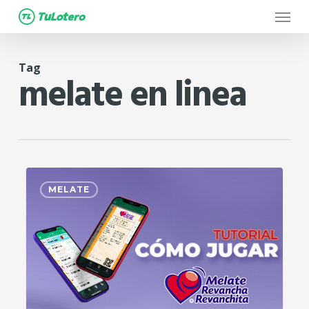
Menu
Skip
to
main
Tag
content
melate en linea
0
MELATE