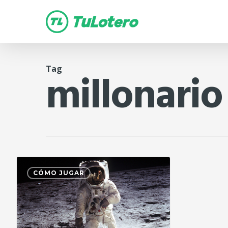
Skip
to
main
content
Tag
millonario 
CÓMO JUGAR