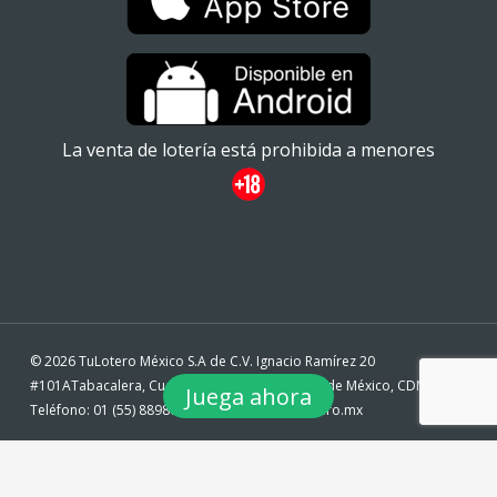
La venta de lotería está prohibida a menores
© 2026 TuLotero México S.A de C.V. Ignacio Ramírez 20
#101ATabacalera, Cuauhtémoc, 06030 Ciudad de México, CDMX. -
Juega ahora
Teléfono: 01 (55) 88980360 - email: info@tulotero.mx
twitter
facebook
instagram