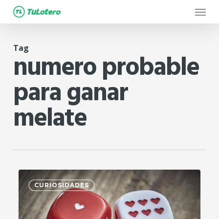
Menu
Skip
to
main
Tag
content
numero probable
para ganar
melate
2
CURIOSIDADES