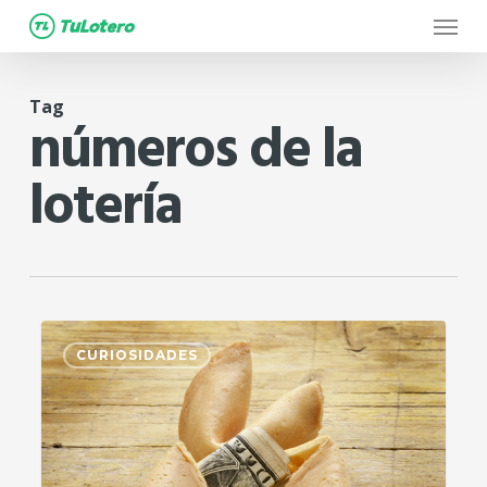
Menu
Skip
to
main
Tag
content
números de la
lotería
4
CURIOSIDADES