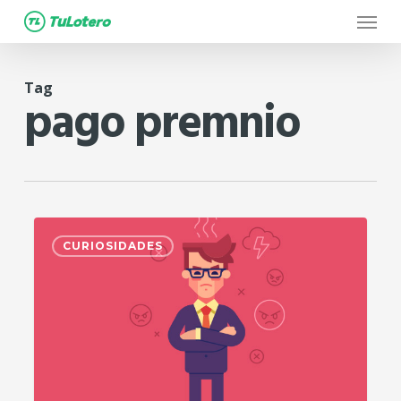
Menu
Skip
to
main
Tag
content
pago premnio
2
CURIOSIDADES