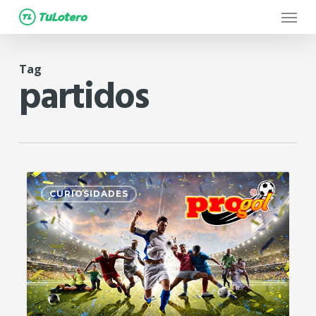
Menu
Skip
to
main
Tag
content
partidos
2
CURIOSIDADES