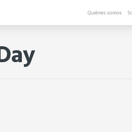
Quiénes somos
S
Day