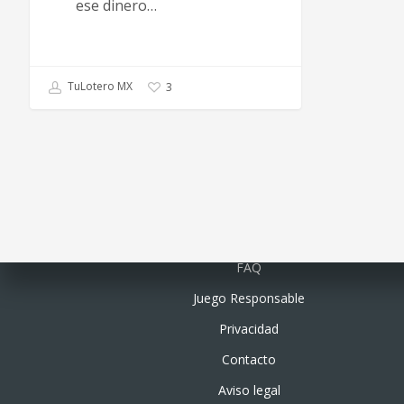
ese dinero…
TuLotero MX
3
Quiénes somos
FAQ
Juego Responsable
Privacidad
Contacto
Aviso legal