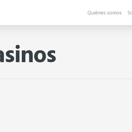
Quiénes somos
S
asinos