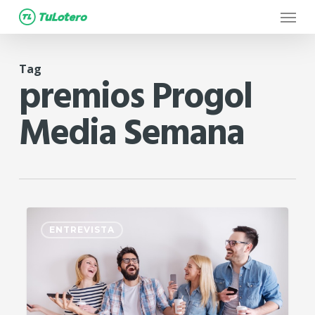
Menu
Skip
to
main
Tag
content
premios Progol
Media Semana
1
ENTREVISTA