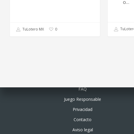
o…
TuLoter
TuLotero MX
0
Quiénes somos
FAQ
Juego Responsable
Privacidad
Contacto
Aviso legal