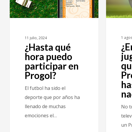
1 agos
11 julio, 2024
¿E
¿Hasta qué
ju
hora puedo
qu
participar en
Pr
Progol?
ha
El futbol ha sido el
na
deporte que por años ha
llenado de muchas
No t
emociones el…
telev
un P