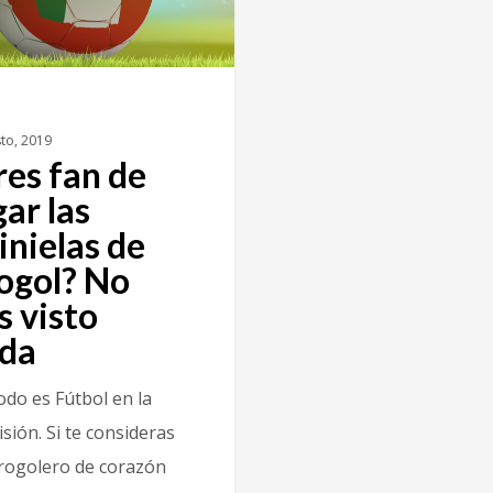
to, 2019
res fan de
gar las
inielas de
ogol? No
s visto
da
odo es Fútbol en la
isión. Si te consideras
rogolero de corazón