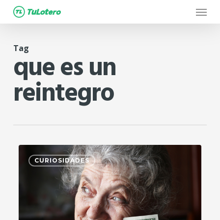
Menu
Skip
to
main
Tag
content
que es un
reintegro
4
CURIOSIDADES