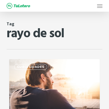
Menu
Skip
to
main
Tag
content
rayo de sol
10
CURIOSIDADES