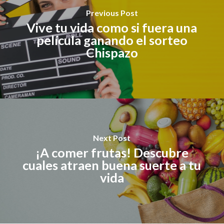
Previous Post
Vive tu vida como si fuera una
película ganando el sorteo
Chispazo
Next Post
¡A comer frutas! Descubre
cuales atraen buena suerte a tu
vida