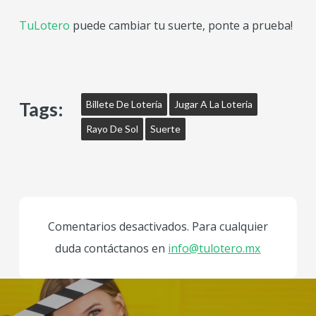
TuLotero
puede cambiar tu suerte, ponte a prueba!
Tags:
Billete De Lotería
Jugar A La Loteria
Rayo De Sol
Suerte
Comentarios desactivados. Para cualquier
duda contáctanos en
info@tulotero.mx