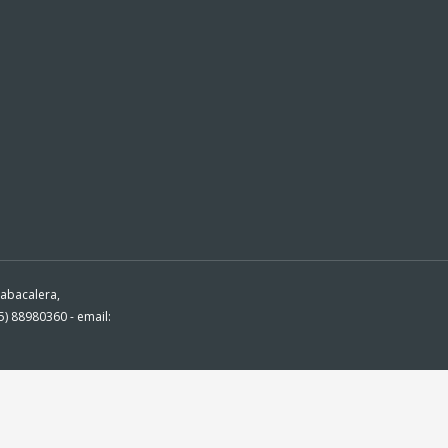
Tabacalera,
) 88980360 - email: