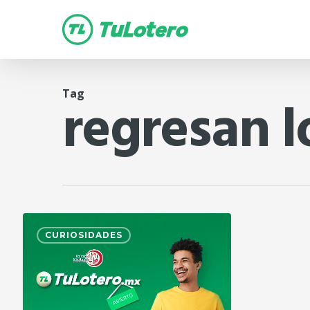
Skip
to
main
content
Tag
regresan l
CURIOSIDADES