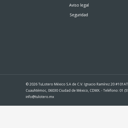
Aviso legal
Seguridad
© 2026 TuLotero México S.A de C.V. Ignacio Ramírez 20 #101A
Cuauhtémoc, 06030 Ciudad de México, CDMX. - Teléfono: 01 (55
info@tulotero.mx