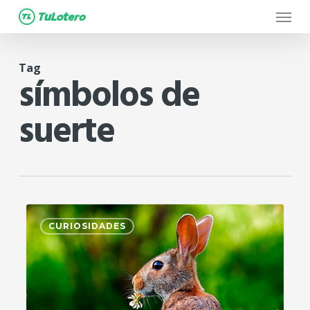
Menu
Skip
to
main
Tag
content
símbolos de
suerte
0
CURIOSIDADES