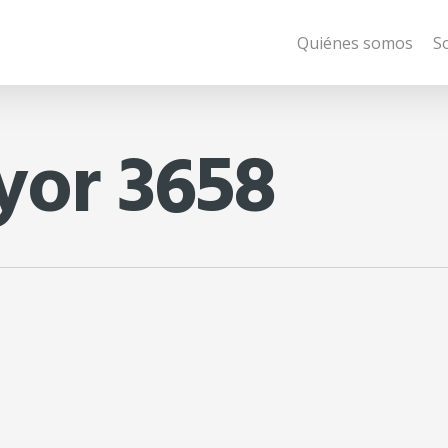
Quiénes somos
S
yor 3658