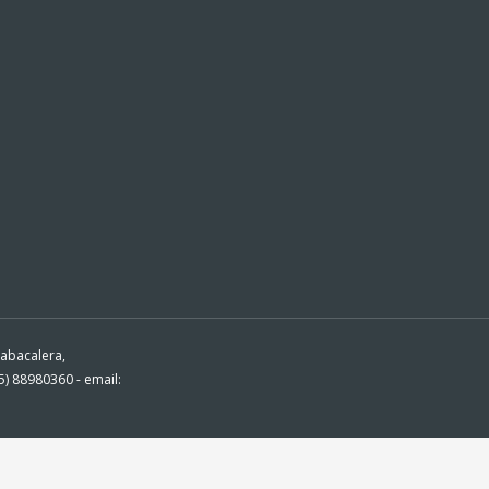
Tabacalera,
) 88980360 - email: