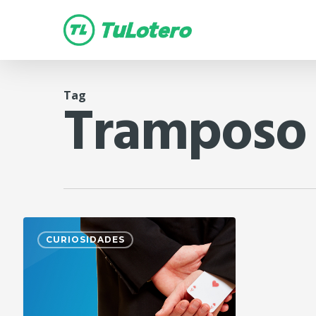
Skip
to
main
content
Tag
Tramposo
CURIOSIDADES