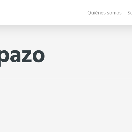
Quiénes somos
S
spazo