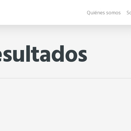
Quiénes somos
S
esultados