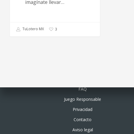
imagínate llevar…
TuLotero MX
3
Quiénes somos
FAQ
Juego Responsable
Privacidad
Contacto
Aviso legal