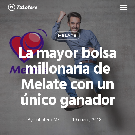
Menu
Skip
to
main
content
MELATE
La mayor bolsa
millonaria de
Melate con un
único ganador
By
TuLotero MX
19 enero, 2018