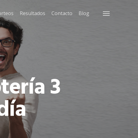
orteos
Resultados
Contacto
Blog
Menu
tería 3
día