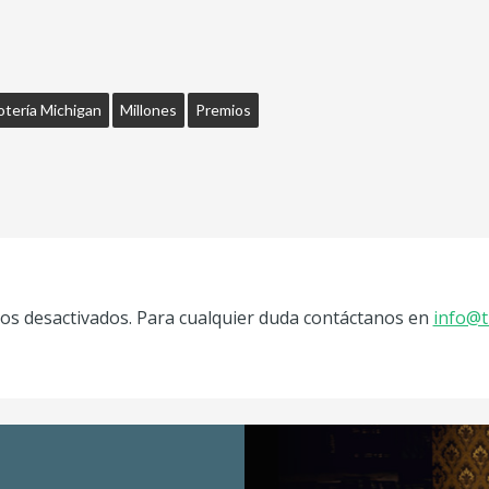
otería Michigan
Millones
Premios
s desactivados. Para cualquier duda contáctanos en
info@t