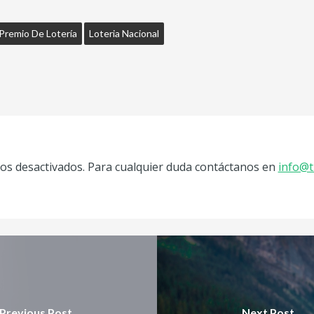
Premio De Lotería
Loteria Nacional
s desactivados. Para cualquier duda contáctanos en
info@t
Previous Post
Next Post