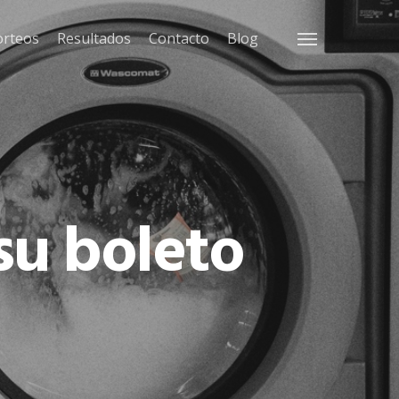
orteos
Resultados
Contacto
Blog
Menu
su boleto