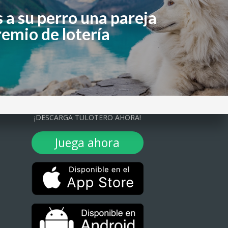
 a su perro una pareja
emio de lotería
¡DESCARGA TULOTERO AHORA!
Juega ahora