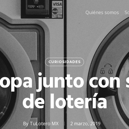
Quiénes somos
S
CURIOSIDADES
ropa junto con 
de lotería
By
TuLotero MX
2 marzo, 2019