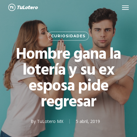
Menu
Skip
to
main
content
CURIOSIDADES
Hombre gana la
lotería y su ex
esposa pide
regresar
By
TuLotero MX
5 abril, 2019