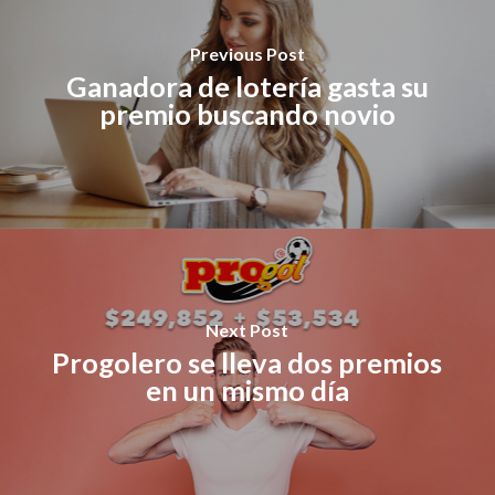
Previous Post
Ganadora de lotería gasta su
premio buscando novio
Next Post
Progolero se lleva dos premios
en un mismo día