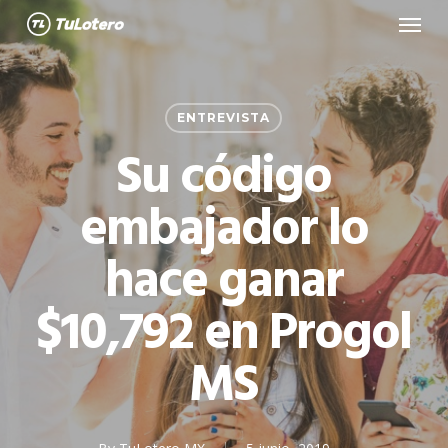
Menu
Skip
to
main
content
ENTREVISTA
Su código
embajador lo
hace ganar
$10,792 en Progol
MS