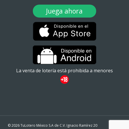
Juega ahora
La venta de lotería está prohibida a menores
© 2026 TuLotero México S.A de C.V. Ignacio Ramírez 20