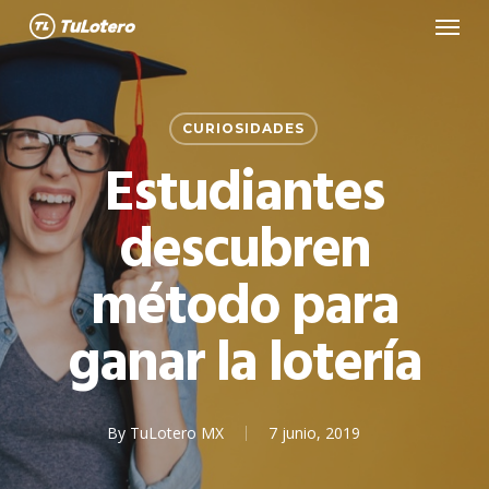
Menu
Skip
to
main
content
CURIOSIDADES
Estudiantes
descubren
método para
ganar la lotería
By
TuLotero MX
7 junio, 2019