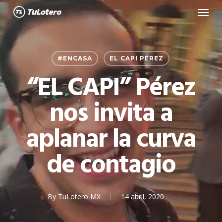
Menu
Skip
to
main
content
#ENCASA
EL CAPI PÉREZ
“EL CAPI” Pérez
nos invita a
aplanar la curva
de contagio
By
TuLotero MX
14 abril, 2020