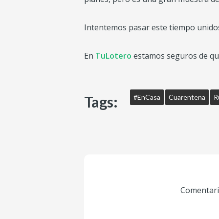
Intentemos pasar este tiempo unidos,
En
TuLotero
estamos seguros de que
Tags:
#EnCasa
Cuarentena
R
Comentario