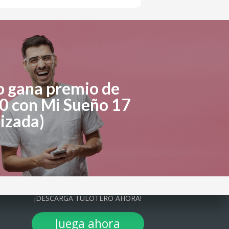
o gana premio de
0 con Mi Sueño 17
izada)
¡DESCARGA TULOTERO AHORA!
Juega ahora