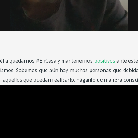
ue él a quedarnos #EnCasa y mantenernos
positivos
ante este
ismos. Sabemos que aún hay muchas personas que debido a
; aquellos que puedan realizarlo,
háganlo de manera consc