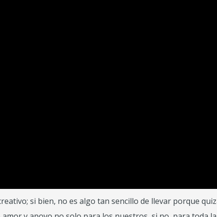
ativo; si bien, no es algo tan sencillo de llevar porque qu
 amor y apoyo no solo para los nuestros, si no, para toda l