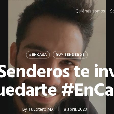
Quiénes somos
S
#ENCASA
RUY SENDEROS
Senderos te inv
uedarte #EnCa
By
TuLotero MX
8 abril, 2020