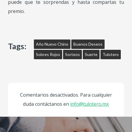
puede que te sorprendas y hasta compartas tu
premio.
Tags:
Año Nuevo Chino
Buenos Deseos
Sobres Rojos
Sorteos
Suerte
Tulotero
Comentarios desactivados. Para cualquier
duda contáctanos en
info@tulotero.mx