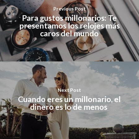
Previous Post
Para gustos millonarios: Te
presentamos los relojes más
caros del mundo
Next Post
Cuando eres un millonario, el
dinero es lo de menos