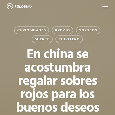
Menu
Skip
to
main
content
CURIOSIDADES
PREMIO
SORTEOS
SUERTE
TULOTERO
En china se
acostumbra
regalar sobres
rojos para los
buenos deseos