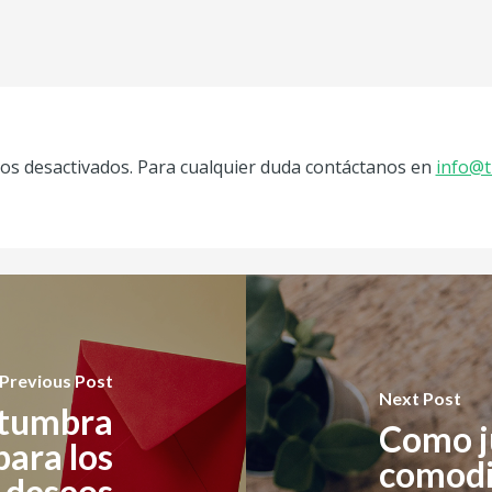
s desactivados. Para cualquier duda contáctanos en
info@t
Previous Post
Next Post
stumbra
Como ju
para los
comodi
 deseos