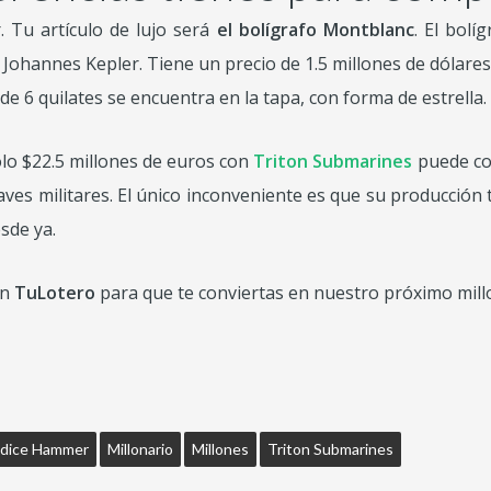
r. Tu artículo de lujo será
el bolígrafo Montblanc
. El bolí
ohannes Kepler. Tiene un precio de 1.5 millones de dólares 
e 6 quilates se encuentra en la tapa, con forma de estrella. 
olo $22.5 millones de euros con
Triton Submarines
puede co
aves militares. El único inconveniente es que su producción
sde ya.
en
TuLotero
para que te conviertas en nuestro próximo millo
ódice Hammer
Millonario
Millones
Triton Submarines