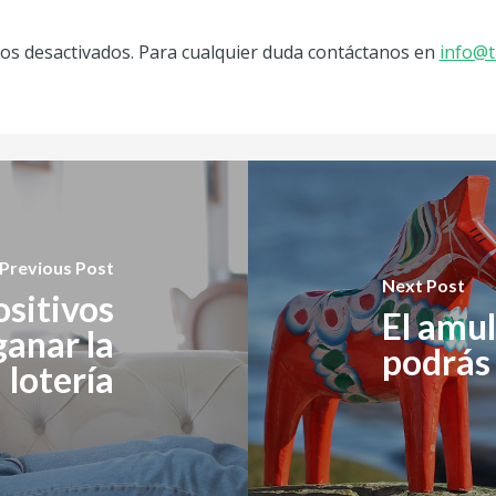
s desactivados. Para cualquier duda contáctanos en
info@t
Previous Post
Next Post
sitivos
El amul
ganar la
podrás
lotería