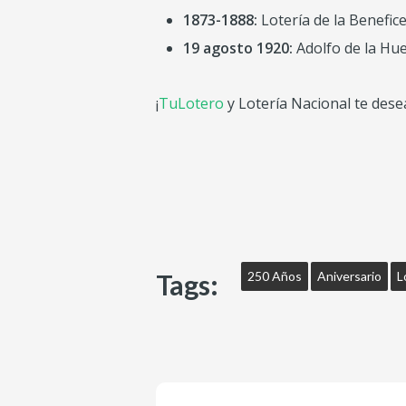
1873-1888:
Lotería de la Benefic
19 agosto 1920:
Adolfo de la Hue
¡
TuLotero
y Lotería Nacional te des
Tags:
250 Años
Aniversario
L