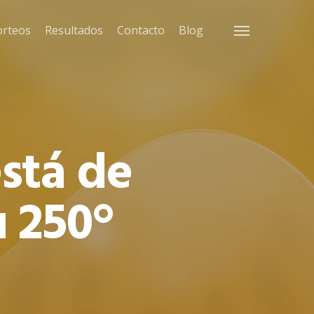
orteos
Resultados
Contacto
Blog
Menu
está de
u 250°