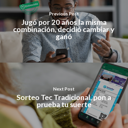
Previous Post
Jugó por 20 años la misma
combinación, decidió cambiar y
ganó
Next Post
Sorteo Tec Tradicional, pon a
prueba tu suerte