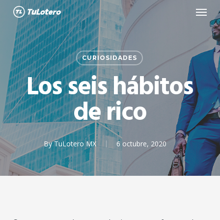
Menu
Skip
to
main
content
CURIOSIDADES
Los seis hábitos
de rico
By
TuLotero MX
6 octubre, 2020