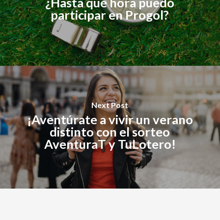
¿Hasta qué hora puedo
participar en Progol?
Next Post
¡Aventúrate a vivir un verano
distinto con el sorteo
AventuraT y TuLotero!