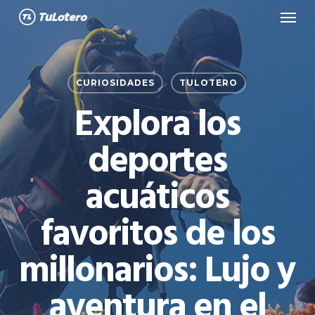
Menu
Skip
to
main
content
CURIOSIDADES
TULOTERO
Explora los
deportes
acuáticos
favoritos de los
millonarios: Lujo y
aventura en el