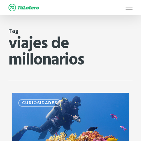
Menu
Skip
to
main
Tag
content
viajes de
millonarios
0
CURIOSIDADES