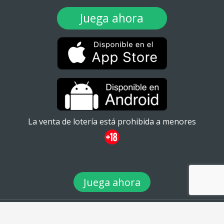
Juega ahora
La venta de lotería está prohibida a menores
Juega ahora
© 2026 TuLotero México S.A de C.V. Ignacio Ramírez 20