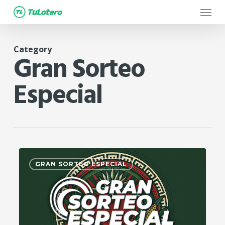
Menu
Skip
to
main
Category
content
Gran Sorteo
Especial
1
GRAN SORTEO ESPECIAL