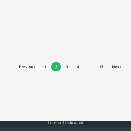
Previous
1
2
3
4
…
15
Next
Lotería electrónica
Lotería Tradicional