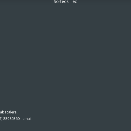
Sorteos Tec
Tabacalera,
) 88980360 - email: