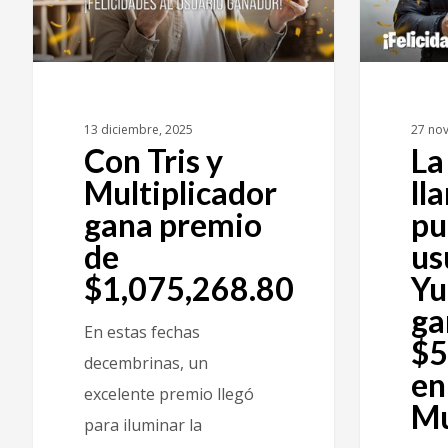
13 diciembre, 2025
27 no
Con Tris y
La
Multiplicador
ll
gana premio
pu
de
us
$1,075,268.80
Yu
ga
En estas fechas
$5
decembrinas, un
en
excelente premio llegó
Mu
para iluminar la