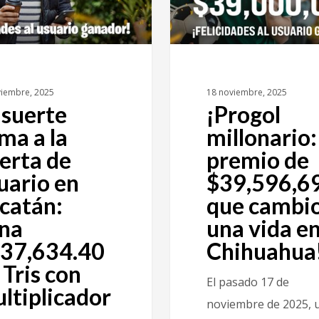
viembre, 2025
18 noviembre, 2025
 suerte
¡Progol
ama a la
millonario:
erta de
premio de
uario en
$39,596,6
catán:
que cambi
na
una vida e
37,634.40
Chihuahua
 Tris con
El pasado 17 de
ltiplicador
noviembre de 2025, 