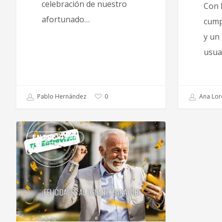
celebración de nuestro
Con 
afortunado…
cump
y un
usua
Pablo Hernández
Ana Lor
0
ENTREVISTA