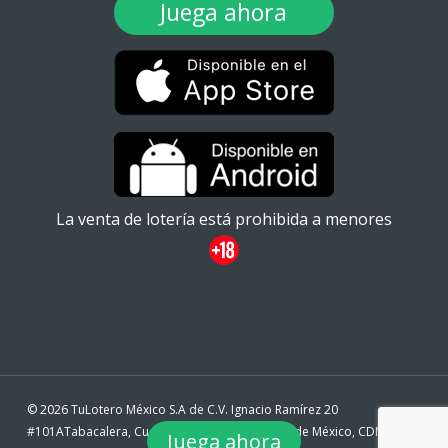
Juega ahora
La venta de lotería está prohibida a menores
© 2026 TuLotero México S.A de C.V. Ignacio Ramírez 20
#101ATabacalera, Cuauhtémoc, 06030 Ciudad de México, CDMX. -
Juega ahora