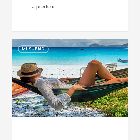
a predecir…
0
MI SUEÑO