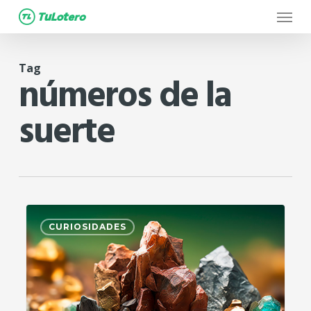
Menu
Skip
to
main
Tag
content
números de la
suerte
0
CURIOSIDADES