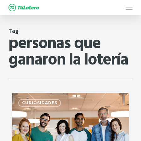
Menu
Skip
to
main
Tag
content
personas que
ganaron la lotería
1
CURIOSIDADES