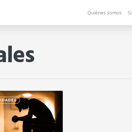
Quiénes somos
S
ales
IDADES