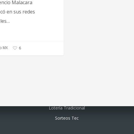
encio Malacara
icó en sus redes
ales…
o MX
6
Lotería electrónica
Lotería Tradicional
Sorteos Tec