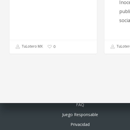
Inoc
publ
soci
TuLotero MX
TuLoter
0
Quiénes somos
FAQ
Juego Responsable
Privacidad