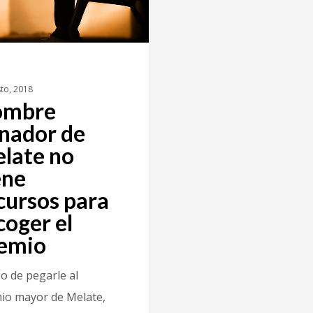
to, 2018
ombre
nador de
late no
ene
cursos para
coger el
emio
o de pegarle al
io mayor de Melate,