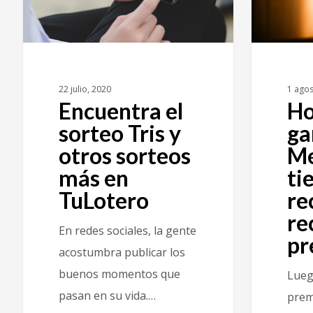
22 julio, 2020
1 agos
Encuentra el
H
sorteo Tris y
ga
otros sorteos
Me
más en
ti
TuLotero
re
re
En redes sociales, la gente
pr
acostumbra publicar los
buenos momentos que
Lueg
pasan en su vida.…
prem