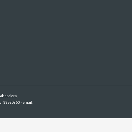
Tabacalera,
) 88980360 - email: