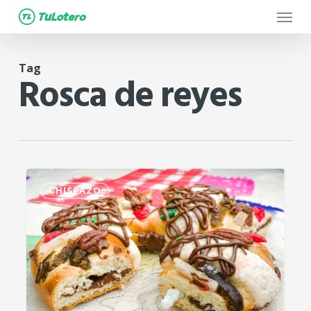
Menu
Skip
to
main
Tag
content
Rosca de reyes
7
CHISPAZO