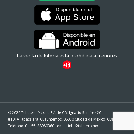
La venta de lotería está prohibida a menores
© 2026 TuLotero México S.A de C.V. Ignacio Ramírez 20
#101ATabacalera, Cuauhtémoc, 06030 Ciudad de México, CDMX. -
Teléfono: 01 (55) 88980360 - email: info@tulotero.mx