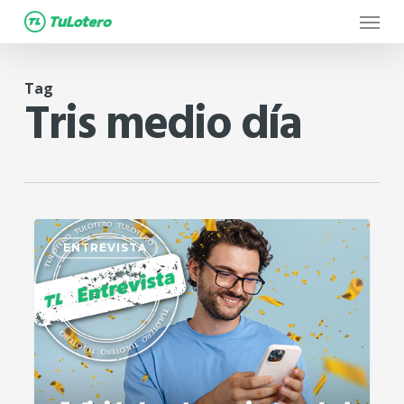
Menu
Skip
to
main
Tag
content
Tris medio día
0
ENTREVISTA