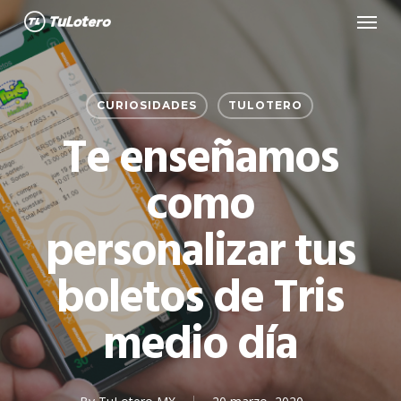
Menu
Skip
to
main
content
CURIOSIDADES
TULOTERO
Te enseñamos
como
personalizar tus
boletos de Tris
medio día