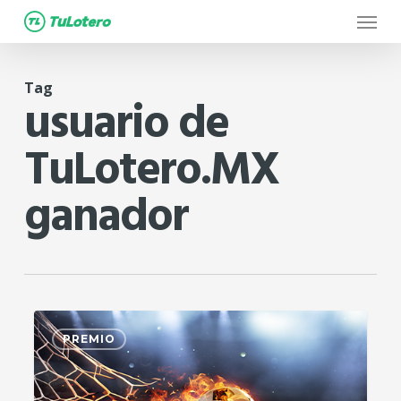
Menu
Skip
to
main
Tag
content
usuario de
TuLotero.MX
ganador
2
PREMIO