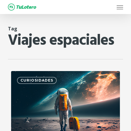
Menu
Skip
to
main
Tag
content
Viajes espaciales
2
CURIOSIDADES