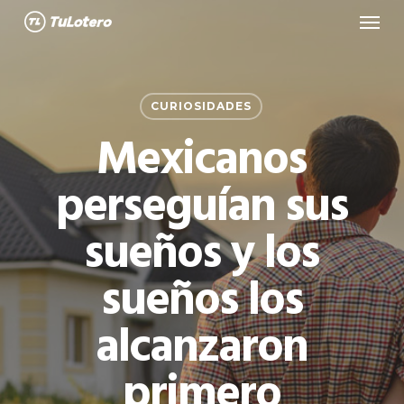
Menu
Skip
to
main
content
CURIOSIDADES
Mexicanos
perseguían sus
sueños y los
sueños los
alcanzaron
primero