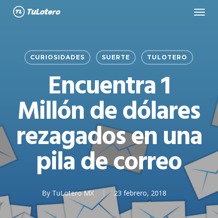
Menu
Skip
to
main
content
CURIOSIDADES
SUERTE
TULOTERO
Encuentra 1
Millón de dólares
rezagados en una
pila de correo
By
TuLotero MX
23 febrero, 2018