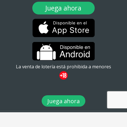
Juega ahora
La venta de lotería está prohibida a menores
Juega ahora
© 2026 TuLotero México S.A de C.V. Ignacio Ramírez 20
#101ATabacalera, Cuauhtémoc, 06030 Ciudad de México, CDMX. -